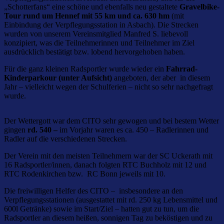
„Schotterfans“ eine schöne und ebenfalls neu gestaltete
Gravelbike-
Tour rund um Hennef mit 55 km und ca. 630 hm
(mit
Einbindung der Verpflegungsstation in Asbach). Die Strecken
wurden von unserem Vereinsmitglied Manfred S. liebevoll
konzipiert, was die Teilnehmerinnen und Teilnehmer im Ziel
ausdrücklich bestätigt bzw. lobend hervorgehoben haben.
Für die ganz kleinen Radsportler wurde wieder ein
Fahrrad-
Kinderparkour (unter Aufsicht)
angeboten, der aber in diesem
Jahr – vielleicht wegen der Schulferien – nicht so sehr nachgefragt
wurde.
Der Wettergott war dem CITO sehr gewogen und bei bestem Wetter
gingen
rd. 540 –
im Vorjahr waren es ca. 450 – Radlerinnen und
Radler auf die verschiedenen Strecken.
Der Verein mit den meisten Teilnehmern war der SC Uckerath mit
16 Radsportler/innen, danach folgten RTC Buchholz mit 12 und
RTC Rodenkirchen bzw. RC Bonn jeweils mit 10.
Die freiwilligen Helfer des CITO – insbesondere an den
Verpflegungsstationen (ausgestattet mit rd. 250 kg Lebensmittel und
600l Getränke) sowie im Start/Ziel – hatten gut zu tun, um die
Radsportler an diesem heißen, sonnigen Tag zu beköstigen und zu