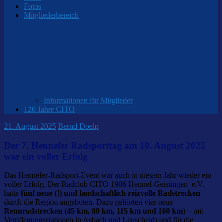
Fotos
Mitgliederbereich
Informationen für Mitglieder
120 Jahre CITO
21. August 2025
Bernd Doelp
Der 7. Hennefer Radsporttag am 10. August 2025
war ein voller Erfolg
Das Hennefer-Radsport-Event war auch in diesem Jahr wieder ein
voller Erfolg. Der Radclub CITO 1906 Hennef-Geistingen e.V.
hatte
fünf neue (!) und landschaftlich reizvolle Radstrecken
durch die Region angeboten. Dazu gehörten vier neue
Rennradstrecken (45 km, 80 km, 115 km und 160 km
) – mit
Verpflegungsstationen in Asbach und Leuscheid) und für die