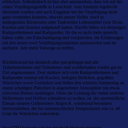
erfrischen. Selbstkritisch ist hier aber anzumerken, dass wir auf der
ersten Verpflegungsstelle in Leuscheid vom Ansturm regelrecht
überrannt wurden und auch Engpässe bei der Verpflegung nicht
ganz vermeiden konnten, obwohl unsere Helfer noch in
umliegenden Bäckereien oder Tankstellen Lebensmittel (wie Brote,
Kuchen und Snacks) aufgekauft haben. Hierfür bitten wir diejenigen
Radsportlerinnen und Radsportler, für die es nicht mehr gereicht
haben sollte, um Entschuldigung und versprechen, die Erfahrungen
mit den neuen zwei Verpflegungsstationen auszuwerten und im
nächsten Jahr mehr Vorsorge zu treffen.
Rückblickend hat dennoch alles gut geklappt und alle
Teilnehmerinnen und Teilnehmer sind wohlbehalten wieder gut im
Ziel angekommen. Dort stärkten sich viele Radsportlerinnen und
Radsportler erstmal mit Kuchen, belegten Brötchen, gegrillten
Würstchen sowie Getränken und ließen den schönen Sommertag an
einem schattigen Plätzchen in angenehmer Atmosphäre mit etwas
schweren Beinen ausklingen. Ohne die Leistung der vielen anderen
Helferinnen und Helfern schmälern zu wollen, ist der unermüdliche
Einsatz unseres Grillmeisters Jürgen K. wiedermal besonders
hervorzuheben, der bei unmenschlichen Temperaturen von ca. 40
Grad die Würstchen zubereitete.
Der CITO bedankt sich bei der Stadt Hennef und beim