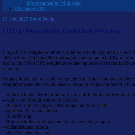
Informationen für Mitglieder
120 Jahre CITO
19. Juni 2023
Bernd Doelp
CITO @ Mountainbike Fahrtechnik Workshop
Einige CITO Mitglieder fahren seit Jahren sowohl Rennrad als auch M
hilft nicht nur bei Alpenüberquerungen, sondern auch bei Touren ru
noch nicht. Vier CITO Mitglieder wollten an ihrer Fahrtechnik arb
schonen.
Anfang Juni hatten wir daher einen eigenen Trainer und zwei weit
Programmm standen sowohl Basics, als auch Fortgeschrittenen Übun
– Bikecheck bei allen Fahrrädern (insb. Luftdruck in den Reifen, ric
– Aktiv- und Grundposition im Gelände
– Balance- und Gleichgewichtsübungen auf dem MTB
– sportliche Kurventechniken
– Blickführung
– Bremstechniken und passende Gewichtsverlagerungen
– Geländekanten fahren
– steile Anstiege meistern